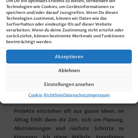
Um Dir ein optimales Erlebnis zu bieten, verwenden wir
Tisch liegen.
Technologien wie Cookies, um Geräteinformationen zu
speichern und/oder darauf zuzugreifen. Wenn Du diesen
Technologien zustimmst, können wir Daten wie das
ÜBER MICH
Surfverhalten oder eindeutige IDs auf dieser Website
verarbeiten. Wenn du deine Zustimmung nicht erteilst oder
zurückziehst, können bestimmte Merkmale und Funktionen
beeinträchtigt werden.
Akzeptieren
ANGEBOT
Ablehnen
Einstellungen ansehen
R
Projektkoordination
Cookie-Richtlinie
Datenschutz
Impressum
Projekte entstehen oft aus guten Ideen. Im
Alltag fehlt dann die Zeit, sich um Planung,
Abstimmungen und nächste Schritte zu
kümmern. Ich plane Abläufe, koordiniere