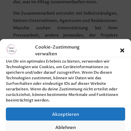
das, was im Alltag zusammenlaufen muss.
Die Zusammenarbeit entsteht mit Selbstständigen,
kleinen Unternehmen, Agenturen und Redaktionen.
Manche suchen Unterstützung bei ihrer
Pressearbeit, andere jemanden, der Projekte
strukturiert begleitet und Abläufe organisiert.
Cookie-Zustimmung
Dabei greifen beide Bereiche häufig ineinander.
verwalten
Mir ist wichtig, Dinge auf den Punkt zu bringen.
Um Dir ein optimales Erlebnis zu bieten, verwenden wir
Technologien wie Cookies, um Geräteinformationen zu
Zusammenarbeit darf unkompliziert sein und
speichern und/oder darauf zuzugreifen. Wenn Du diesen
gleichzeitig verbindlich: klar in der Abstimmung,
Technologien zustimmst, können wir Daten wie das
sauber in der Umsetzung und menschlich im Ton.
Surfverhalten oder eindeutige IDs auf dieser Website
verarbeiten. Wenn du deine Zustimmung nicht erteilst oder
Wenn gerade keine Pressemitteilungen entstehen
zurückziehst, können bestimmte Merkmale und Funktionen
beeinträchtigt werden.
und keine Projekte laufen, fließt meine Energie in
etwas, das mir sehr am Herzen liegt: mein
Akzeptieren
ehrenamtliches Engagement im Tierschutz.
Ablehnen