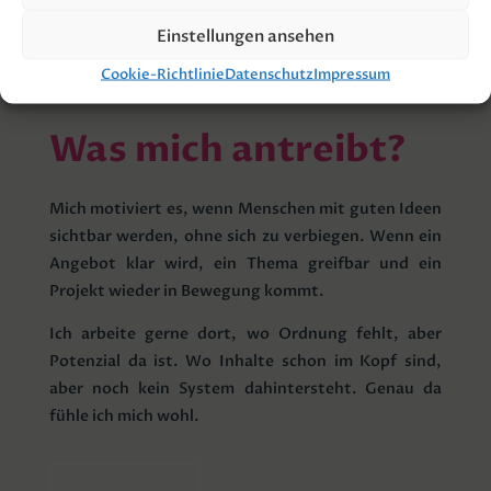
Einstellungen ansehen
Cookie-Richtlinie
Datenschutz
Impressum
Meine Überzeugung
Was mich antreibt?
Mich motiviert es, wenn Menschen mit guten Ideen
sichtbar werden, ohne sich zu verbiegen. Wenn ein
Angebot klar wird, ein Thema greifbar und ein
Projekt wieder in Bewegung kommt.
Ich arbeite gerne dort, wo Ordnung fehlt, aber
Potenzial da ist. Wo Inhalte schon im Kopf sind,
aber noch kein System dahintersteht. Genau da
fühle ich mich wohl.